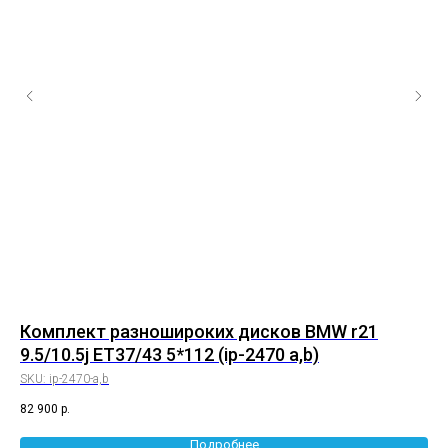
P
Комплект разношироких дисков BMW r21
Ко
9.5/10.5j ET37/43 5*112 (ip-2470 a,b)
8/
SKU:
ip-2470-a,b
SK
82 900
р.
61 
Подробнее