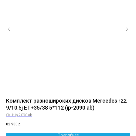
8
Комплект разношироких дисков Mercedes r22
Ко
9/10.5j ET+35/38 5*112 (ip-2090 ab)
et
SKU:
ip-2090 ab
SK
82 900
р.
68 
Подробнее