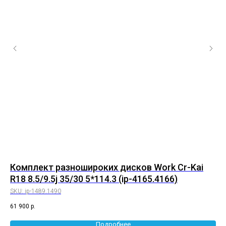
8
Комплект разношироких дисков Work Cr-Kai
К
R18 8.5/9.5j 35/30 5*114.3 (ip-4165.4166)
10
SKU:
ip-1489.1490
SK
61 900
р.
72 
Подробнее