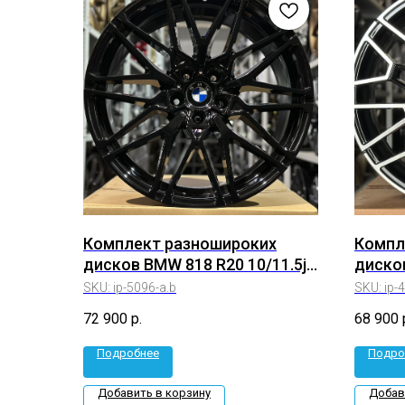
Комплект разношироких
Компл
дисков BMW 818 R20 10/11.5j
дисков
Et40/35 5*120 (ip-5096-a.b)
5*120 
SKU:
ip-5096-a.b
SKU:
ip-
72 900
р.
68 900
Подробнее
Подро
Добавить в корзину
Добав