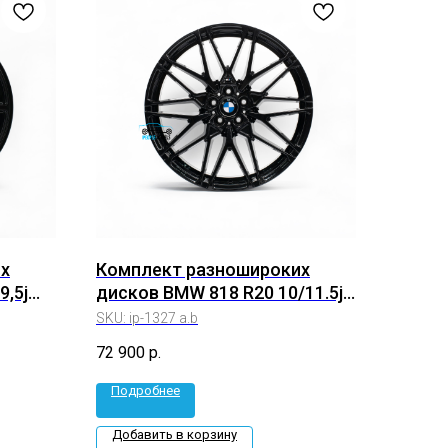
х
Комплект разношироких
9,5j
дисков BMW 818 R20 10/11.5j
1)
Et33/40 5*112 (ip-1327 a.b)
SKU:
ip-1327 a.b
72 900
р.
Подробнее
Добавить в корзину