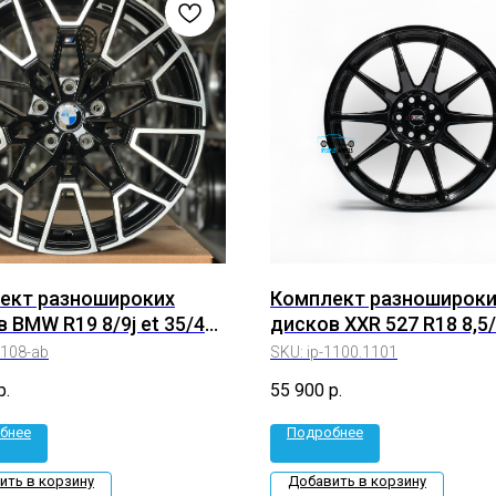
ект разношироких
Комплект разношироки
 BMW R19 8/9j et 35/40
дисков XXR 527 R18 8,5/
(ip-4108-ab)
5*114.3/5*100 (1100,110
4108-ab
SKU:
ip-1100.1101
р.
55 900
р.
бнее
Подробнее
ить в корзину
Добавить в корзину