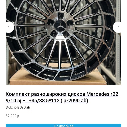
Комплект разношироких дисков Mercedes r22
Ко
9/10.5j ET+35/38 5*112 (ip-2090 ab)
8/
SKU:
ip-2090 ab
SK
82 900
р.
61 
Подробнее