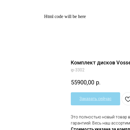
Html code will be here
Комплект дисков Vossen
ip-3302
55900,00
р.
Заказать сейчас
Это полностью новый товар 
гарантией. Весь наш ассортим
Стоимость указана за компл