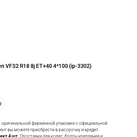
 VFS2 R18 8j ET+40 4*100 (ip-3302)
в оригинальной фирменной упаковке с официальной
ент вы можете приобрести в рассрочку и кредит.
ект 4 шт.
Проставки для колес, болты крепления и