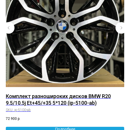
0
Комплект разношироких дисков BMW R20
Ко
9.5/10.5j Et+45/+35 5*120 (ip-5100-ab)
9/
SKU:
ip-5100-ab
SK
72 900
р.
82 
Подробнее