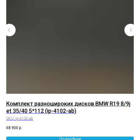
8
Комплект разношироких дисков BMW R19 8/9j
К
et 35/40 5*112 (ip-4102-ab)
8.
SKU:
ip-4102-ab
SK
68 900
р.
75 
Подробнее