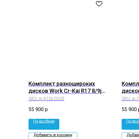
Комплект разношироких
Компл
дисков Work Cr-Kai R17 8/9j
дисков
et+35/+30 5*114.3 (4156,0509)
5*114.
SKU:
ip-4156.0509
SKU:
ip-
55 900
р.
55 900
Подробнее
Подро
Добавить в корзину
Добав