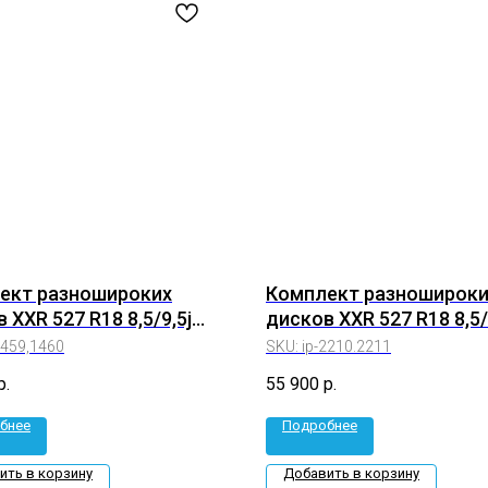
ект разношироких
Комплект разношироки
 XXR 527 R18 8,5/9,5j
дисков XXR 527 R18 8,5/
3/5*100 (1459,1460)
5*114.3/5*100 (ip-2210.2
1459,1460
SKU:
ip-2210.2211
р.
55 900
р.
бнее
Подробнее
ить в корзину
Добавить в корзину