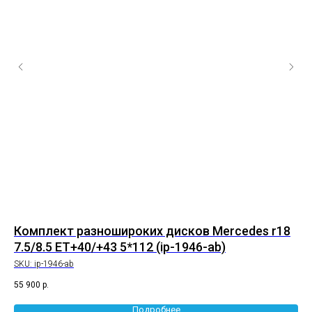
Комплект разношироких дисков Mercedes r18
Ко
7.5/8.5 ET+40/+43 5*112 (ip-1946-ab)
10
SKU:
ip-1946-ab
SK
55 900
р.
67 
Подробнее