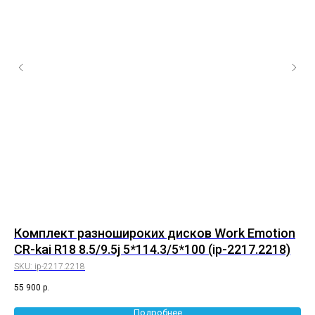
Комплект разношироких дисков Work Emotion
Ко
CR-kai R18 8.5/9.5j 5*114.3/5*100 (ip-2217.2218)
et
SKU:
ip-2217.2218
SK
55 900
р.
68 
Подробнее