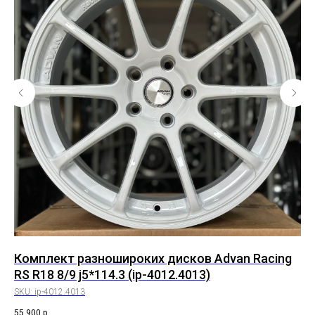
Комплект разношироких дисков Advan Racing
Ко
RS R18 8/9 j5*114.3 (ip-4012.4013)
8.
SKU:
ip-4012.4013
SK
55 900
р.
72 