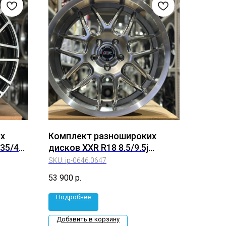
х
Комплект разношироких
 35/40
дисков XXR R18 8.5/9.5j
Et+35/+25 5*114.3 (ip-
SKU:
ip-0646.0647
0646.0647)
53 900
р.
Подробнее
Добавить в корзину