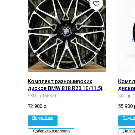
Комплект разношироких
Компл
дисков BMW 818 R20 10/11.5j
дисков
Et40/35 5*120 (ip-1555a.b)
ET+35 
SKU:
ip-1555a.b
SKU:
ip-
72 900
р.
55 900
Подробнее
Подро
Добавить в корзину
Добав