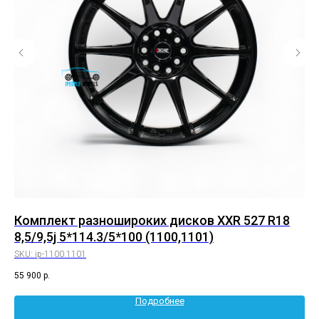
Комплект разношироких дисков XXR 527 R18
Ко
8,5/9,5j 5*114.3/5*100 (1100,1101)
8,
SKU:
ip-1100.1101
SK
55 900
р.
55 
Подробнее