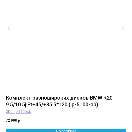
P
Комплект разношироких дисков BMW R20
Ко
9.5/10.5j Et+45/+35 5*120 (ip-5100-ab)
8,
SKU:
ip-5100-ab
SK
72 900
р.
55 
Подробнее