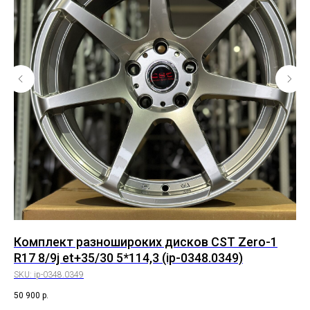
Комплект разношироких дисков CST Zero-1
Ко
R17 8/9j et+35/30 5*114,3 (ip-0348.0349)
RS
SKU:
ip-0348.0349
SK
50 900
р.
55 