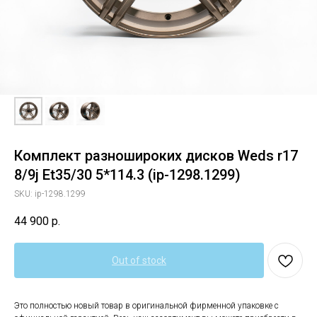
Комплект разношироких дисков Weds r17
8/9j Et35/30 5*114.3 (ip-1298.1299)
SKU:
ip-1298.1299
44 900
р.
Out of stock
Это полностью новый товар в оригинальной фирменной упаковке с