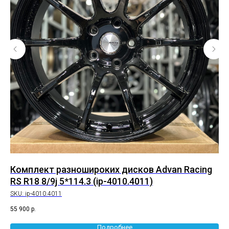
8
Комплект разношироких дисков Advan Racing
Ко
RS R18 8/9j 5*114.3 (ip-4010.4011)
10
SKU:
ip-4010.4011
SK
55 900
р.
72 
Подробнее