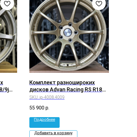
х
Комплект разношироких
8/9j
дисков Advan Racing RS R18
8/9j 5*114.3 (ip-4008.4009)
SKU:
ip-4008.4009
55 900
р.
Подробнее
Добавить в корзину