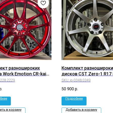
ект разношироких
Комплект разношироки
 Work Emotion CR-kai
дисков CST Zero-1 R17 
/9.5j 5*114.3/5*100 (ip-
et+35/30 5*114,3 (ip-
2228.2229
SKU:
ip-0348.0349
229)
0348.0349)
р.
50 900
р.
бнее
Подробнее
ить в корзину
Добавить в корзину