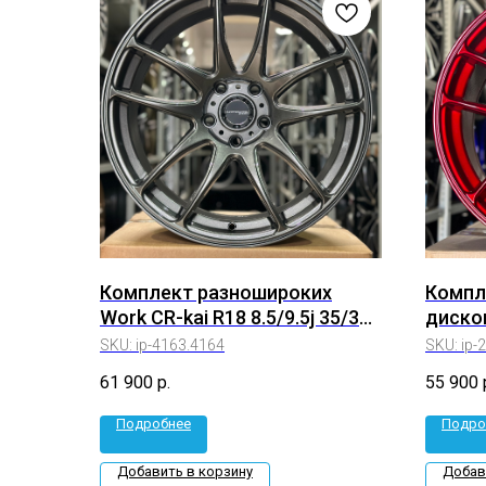
Комплект разношироких
Компл
Work CR-kai R18 8.5/9.5j 35/30
дисков
5*114.3 (ip-4163.4164)
R18 8.5
SKU:
ip-4163.4164
SKU:
ip-
2228.2
61 900
р.
55 900
Подробнее
Подро
Добавить в корзину
Добав