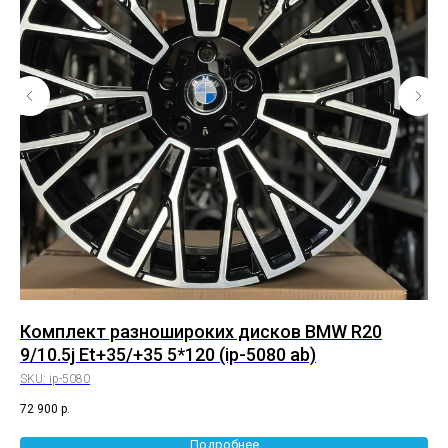
Комплект разношироких дисков BMW R20
К
9/10.5j Et+35/+35 5*120 (ip-5080 ab)
8.
SKU:
ip-5080
SK
72 900
р.
83 
Подробнее