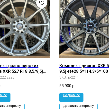
ект разношироких
Комплект дисков XXR 5
 XXR 527 R18 8,5/9,5j
9.5j et+28 5*114.3/5*100 
3/5*100 (ip-2222.2223)
2211)
2222.2223
SKU:
ip-2211
р.
55 900
р.
бнее
Подробнее
ить в корзину
Добавить в корзину