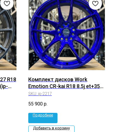
27 R18
Комплект дисков Work
(ip-
Emotion CR-kai R18 8.5j et+35
5*114.3/5*100 (ip-2217)
SKU:
ip-2217
55 900
р.
Подробнее
Добавить в корзину