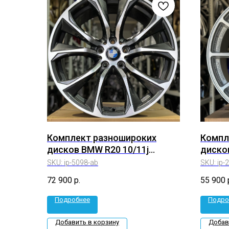
Комплект разношироких
Компл
дисков BMW R20 10/11j
дисков
Et+40/37 5*120 (ip-5098-ab)
5*114.
SKU:
ip-5098-ab
SKU:
ip-
72 900
р.
55 900
Подробнее
Подро
Добавить в корзину
Добав