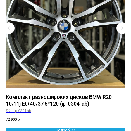
j
Комплект разношироких дисков BMW R20
К
10/11j Et+40/37 5*120 (ip-0304-ab)
9.
SKU:
ip-0304-ab
SK
72 900
р.
72 
Подробнее