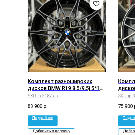
Комплект разношироких
Компл
дисков BMW R19 8.5/9.5j 5*112
дисков
(ip-5187-ab)
ET+35/
SKU:
ip-5187-ab
SKU:
ip-
83 900
р.
75 900
Подробнее
Подро
Добавить в корзину
Добав