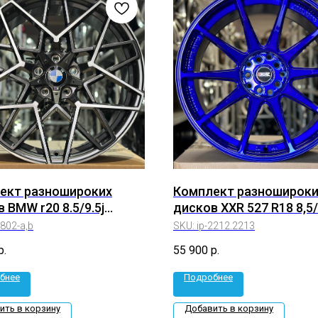
ект разношироких
Комплект разношироки
 BMW r20 8.5/9.5j
дисков XXR 527 R18 8,5/
+40 5*120 (ip-3802-a,b)
5*114.3/5*100 (ip-2212.2
3802-a,b
SKU:
ip-2212.2213
р.
55 900
р.
бнее
Подробнее
ить в корзину
Добавить в корзину