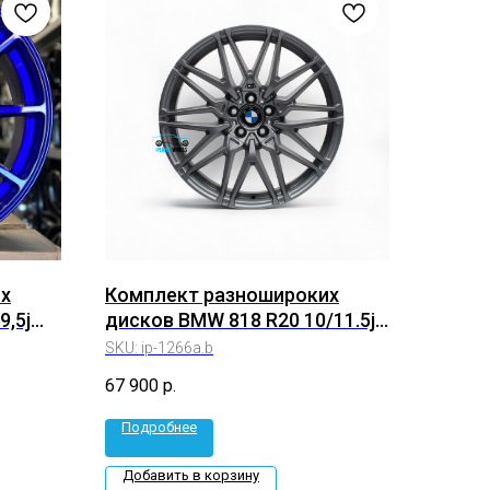
х
Комплект разношироких
9,5j
дисков BMW 818 R20 10/11.5j
213)
Et33/40 5*112 (ip-1266a.b)
SKU:
ip-1266a.b
67 900
р.
Подробнее
Добавить в корзину