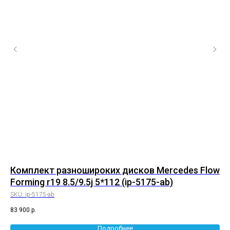
0
Комплект разношироких дисков Mercedes Flow
Ко
Forming r19 8.5/9.5j 5*112 (ip-5175-аb)
8.
SKU:
ip-5175-аb
SK
83 900
р.
72 
Подробнее