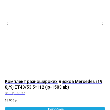
g
Комплект разношироких дисков Mercedes r19
Ко
8j/9j ET43/53 5*112 (ip-1583 ab)
10
SKU:
ip-1583ab
SK
63 900
р.
72 
Подробнее