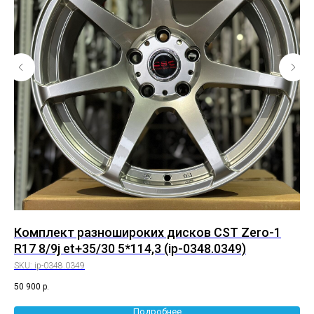
Комплект разношироких дисков CST Zero-1
Ко
R17 8/9j et+35/30 5*114,3 (ip-0348.0349)
8/
SKU:
ip-0348.0349
SK
50 900
р.
55 
Подробнее