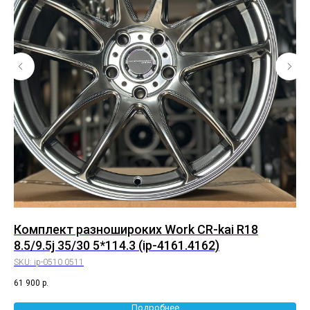
0
Комплект разношироких Work CR-kai R18
Ко
8.5/9.5j 35/30 5*114.3 (ip-4161.4162)
5*
SKU:
ip-0510.0511
SK
61 900
р.
55 
Подробнее