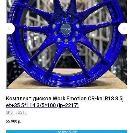
8
Комплект дисков Work Emotion CR-kai R18 8.5j
Ко
et+35 5*114.3/5*100 (ip-2217)
8.
SKU:
ip-2217
SK
55 900
р.
75 
Подробнее