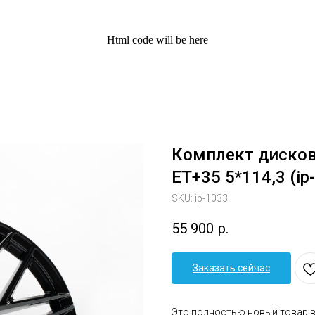
Html code will be here
Комплект дисков 
ET+35 5*114,3 (ip
SKU:
ip-1033
55 900
р.
Заказать сейчас
Это полностью новый товар 