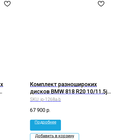
х
Комплект разношироких
дисков BMW 818 R20 10/11.5j
-ab)
Et33/40 5*112 (ip-1268a.b)
SKU:
ip-1268a.b
67 900
р.
Подробнее
Добавить в корзину