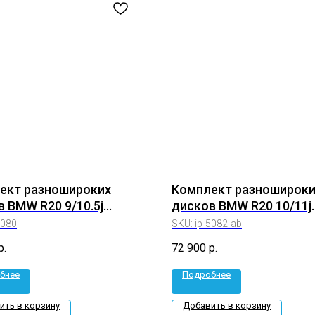
ект разношироких
Комплект разношироки
 BMW R20 9/10.5j
дисков BMW R20 10/11j
+35 5*120 (ip-5080 ab)
Et+40/37 5*120 (ip-5082
5080
SKU:
ip-5082-ab
р.
72 900
р.
бнее
Подробнее
ить в корзину
Добавить в корзину