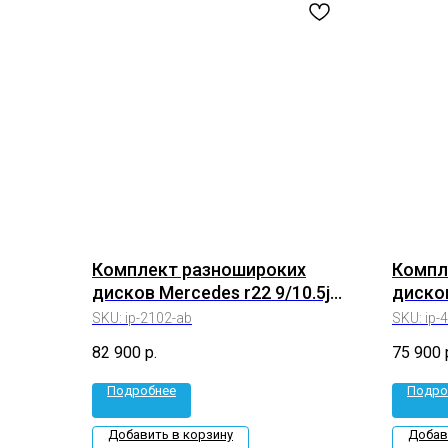
Комплект разношироких
Компл
дисков Mercedes r22 9/10.5j
дисков
ET+35/38 5*112 (ip-2102-ab)
35/40 
SKU:
ip-2102-ab
SKU:
ip-
82 900
р.
75 900
Подробнее
Подро
Добавить в корзину
Добав