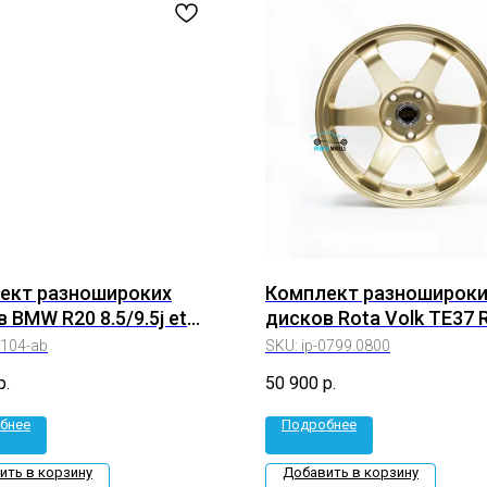
ект разношироких
Комплект разношироки
 BMW R20 8.5/9.5j et
дисков Rota Volk TE37 
5*120 (ip-4104-ab)
8/9j 30/25 5*114,3 (ip-
4104-ab
SKU:
ip-0799.0800
0799.0800)
р.
50 900
р.
бнее
Подробнее
ить в корзину
Добавить в корзину