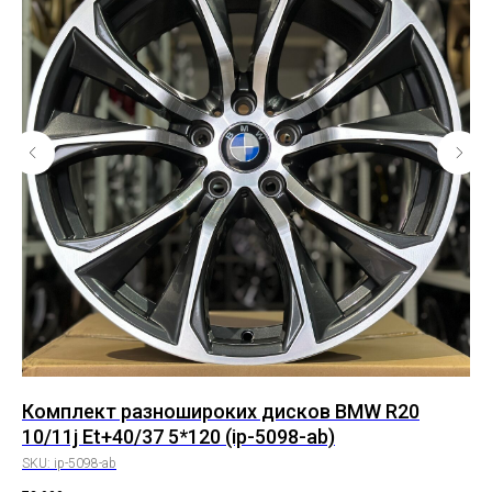
0
Комплект разношироких дисков BMW R20
К
10/11j Et+40/37 5*120 (ip-5098-ab)
10
SKU:
ip-5098-ab
SK