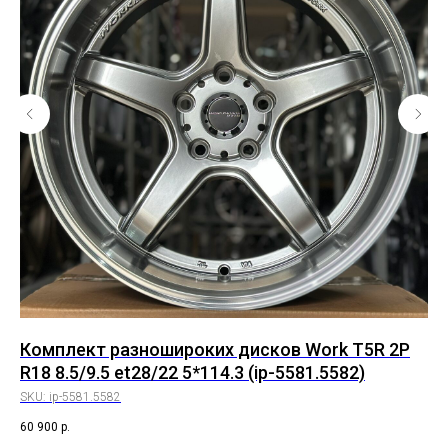
Комплект разношироких дисков Work T5R 2P
Ко
R18 8.5/9.5 et28/22 5*114.3 (ip-5581.5582)
RS
SKU:
ip-5581.5582
SK
60 900
р.
55 