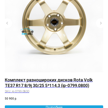
P
Комплект разношироких дисков Rota Volk
Ко
TE37 R17 8/9j 30/25 5*114,3 (ip-0799.0800)
10
SKU:
ip-0799.0800
SK
50 900
р.
72 
Подробнее