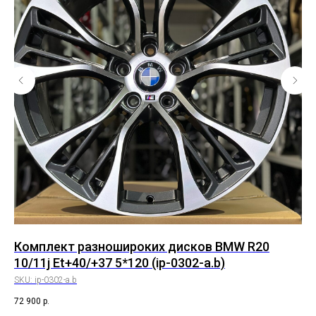
Комплект разношироких дисков BMW R20
Ко
10/11j Et+40/+37 5*120 (ip-0302-a.b)
RS
SKU:
ip-0302-a.b
SK
72 900
р.
55 