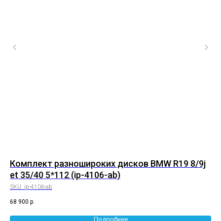
0
Комплект разношироких дисков BMW R19 8/9j
К
et 35/40 5*112 (ip-4106-ab)
8.
SKU:
ip-4106-ab
SK
68 900
р.
83 
Подробнее