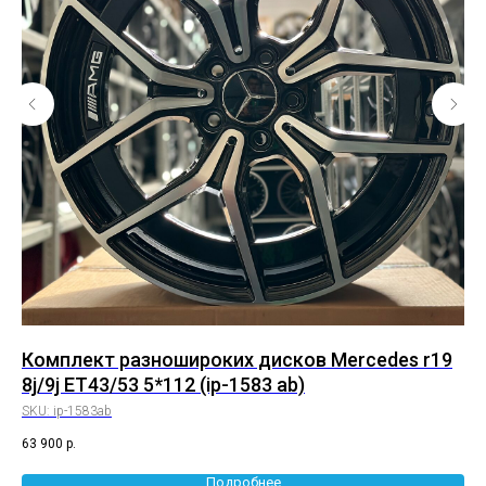
0
Комплект разношироких дисков Mercedes r19
Ко
8j/9j ET43/53 5*112 (ip-1583 ab)
8,
SKU:
ip-1583ab
SK
63 900
р.
55 
Подробнее