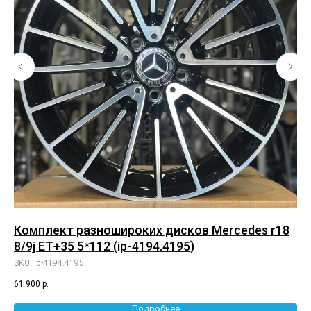
Комплект разношироких дисков Mercedes r18
Ко
8/9j ET+35 5*112 (ip-4194.4195)
CR
SKU:
ip-4194.4195
SK
61 900
р.
55 
Подробнее