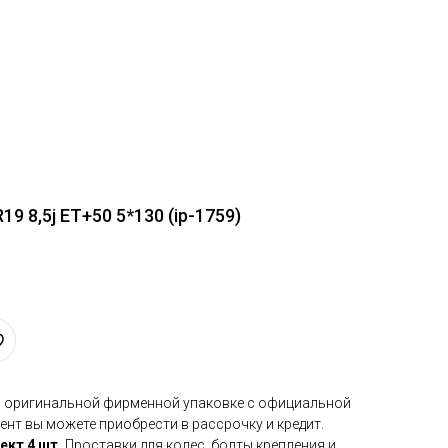
9 8,5j ET+50 5*130 (ip-1759)
в оригинальной фирменной упаковке с официальной
ент вы можете приобрести в рассрочку и кредит.
ект 4 шт.
Проставки для колес, болты крепления и