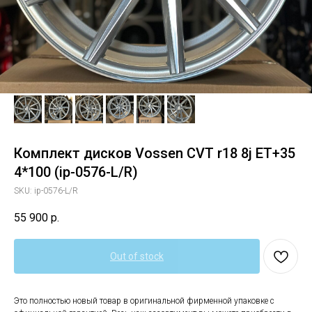
Комплект дисков Vossen CVT r18 8j ET+35
4*100 (ip-0576-L/R)
SKU:
ip-0576-L/R
55 900
р.
Out of stock
Это полностью новый товар в оригинальной фирменной упаковке с