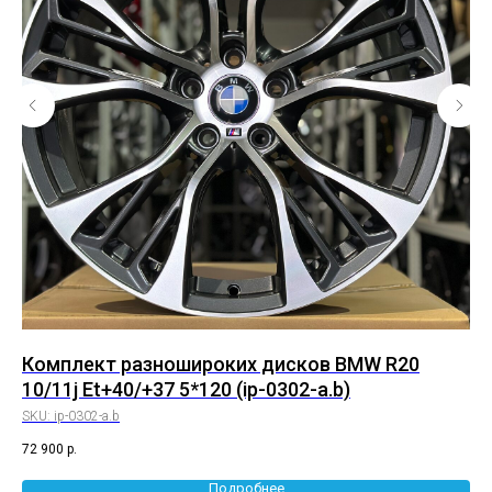
Комплект разношироких дисков BMW R20
Ко
10/11j Et+40/+37 5*120 (ip-0302-a.b)
8,
SKU:
ip-0302-a.b
SK
72 900
р.
55 
Подробнее