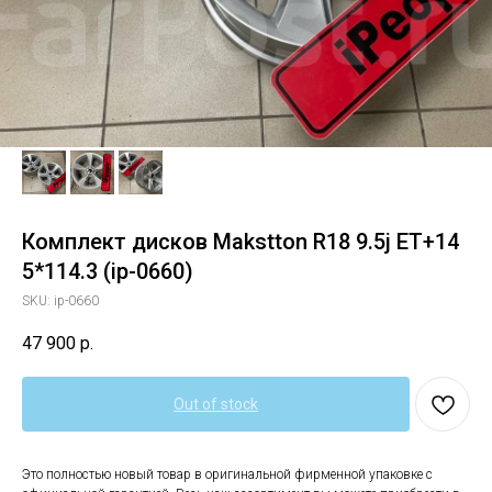
Комплект дисков Makstton R18 9.5j ET+14
5*114.3 (ip-0660)
SKU:
ip-0660
47 900
р.
Out of stock
Это полностью новый товар в оригинальной фирменной упаковке с