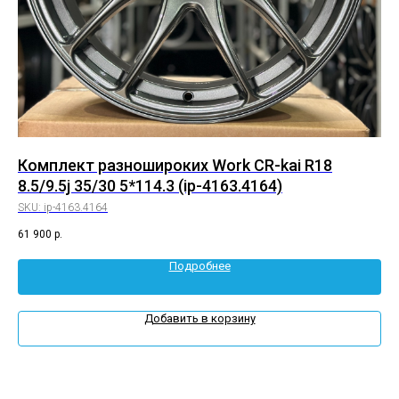
Комплект разношироких Work CR-kai R18
Ко
8.5/9.5j 35/30 5*114.3 (ip-4163.4164)
8.
SKU:
ip-4163.4164
SK
61 900
р.
72 
Подробнее
Добавить в корзину