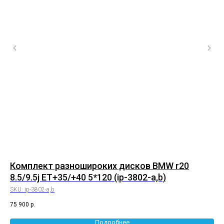
8
Комплект разношироких дисков BMW r20
Ко
8.5/9.5j ET+35/+40 5*120 (ip-3802-a,b)
8/
SKU:
ip-3802-a,b
SK
75 900
р.
55 
Подробнее