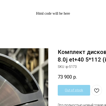
Html code will be here
Комплект дисков 
8.0j et+40 5*112 (
SKU:
ip-5173
73 900
р.
Out of stock
Это полностью новый товар 