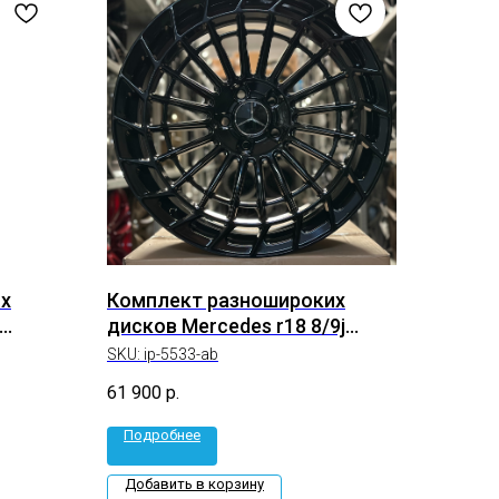
х
Комплект разношироких
дисков Mercedes r18 8/9j
 ab)
ET+40/+45 5*112 (ip-
SKU:
ip-5533-ab
4188.5533-b)
61 900
р.
Подробнее
Добавить в корзину