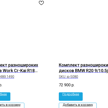
ект разношироких
Комплект разношироки
 Work Cr-Kai R18
дисков BMW R20 9/10.5j
j 35/30 5*114.3 (ip-
Et+35/+35 5*120 (ip-5080
1489.1490
SKU:
ip-5080
166)
р.
72 900
р.
бнее
Подробнее
ить в корзину
Добавить в корзину