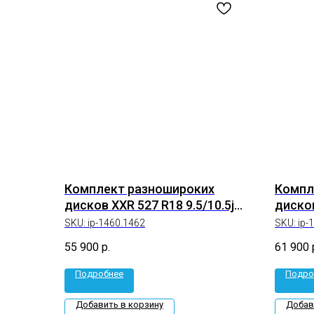
Комплект разношироких
Компл
дисков XXR 527 R18 9.5/10.5j
дисков
5*114.3/5*100 (ip-1460.1462)
8.5/9.5
SKU:
ip-1460.1462
SKU:
ip-
4165.4
55 900
р.
61 900
Подробнее
Подро
Добавить в корзину
Добав