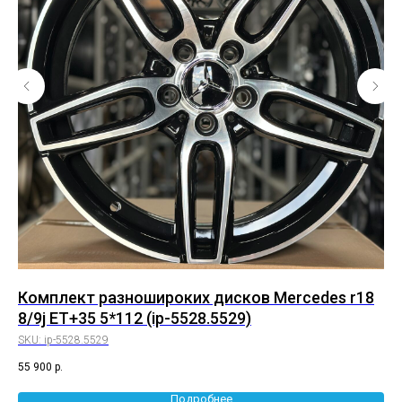
j
Комплект разношироких дисков Mercedes r18
Ко
8/9j ET+35 5*112 (ip-5528.5529)
5*
SKU:
ip-5528.5529
SK
55 900
р.
55 
Подробнее