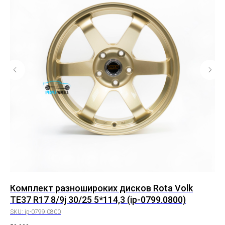
low
Комплект разношироких дисков Rota Volk
Ко
TE37 R17 8/9j 30/25 5*114,3 (ip-0799.0800)
VL
SKU:
ip-0799.0800
SK