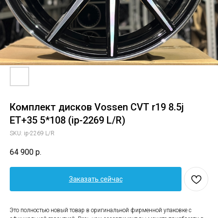
Комплект дисков Vossen CVT r19 8.5j
ET+35 5*108 (ip-2269 L/R)
SKU:
ip-2269 L/R
64 900
р.
Заказать сейчас
Это полностью новый товар в оригинальной фирменной упаковке с