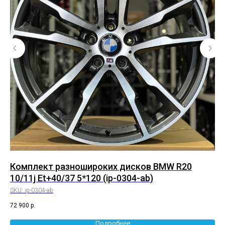
Комплект разношироких дисков BMW R20
Ко
10/11j Et+40/37 5*120 (ip-0304-ab)
8.
SKU:
ip-0304-ab
SK
72 900
р.
75 
Подробнее