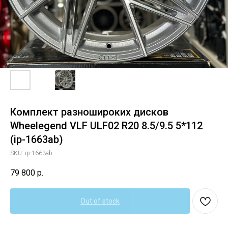
Комплект разношироких дисков
Wheelegend VLF ULF02 R20 8.5/9.5 5*112
(ip-1663ab)
SKU:
ip-1663ab
79 800
р.
Out of stock