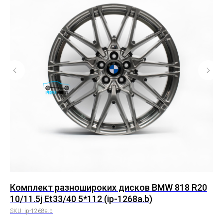
Комплект разношироких дисков BMW 818 R20
Ко
10/11.5j Et33/40 5*112 (ip-1268a.b)
R1
SKU:
ip-1268a.b
SK