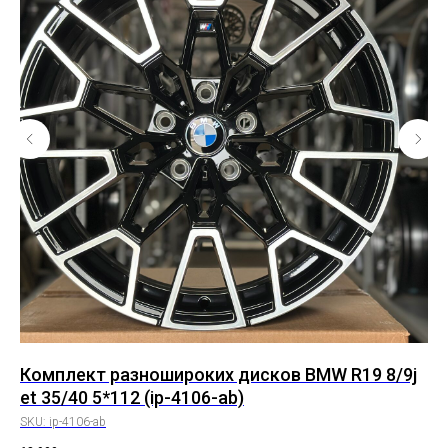
Комплект разношироких дисков BMW R19 8/9j
Ко
et 35/40 5*112 (ip-4106-ab)
10
SKU:
ip-4106-ab
SK