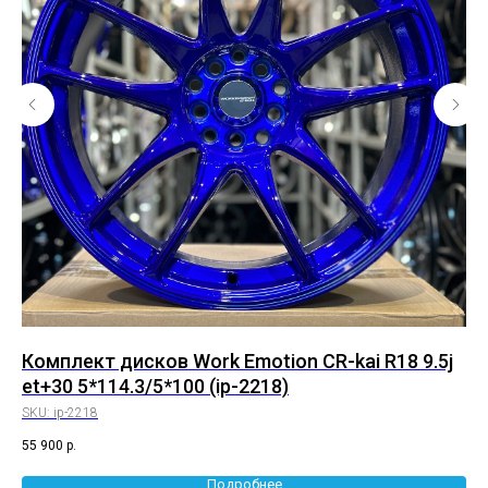
8
Комплект дисков Work Emotion CR-kai R18 9.5j
Ко
et+30 5*114.3/5*100 (ip-2218)
8/
SKU:
ip-2218
SK
55 900
р.
55 
Подробнее