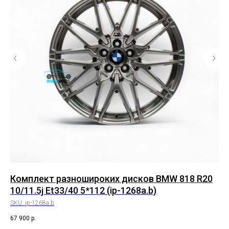
0
Комплект разношироких дисков BMW 818 R20
Ко
10/11.5j Et33/40 5*112 (ip-1268a.b)
8,
SKU:
ip-1268a.b
SK
67 900
р.
55 