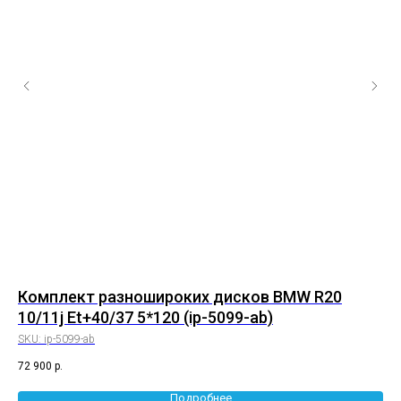
Комплект разношироких дисков BMW R20
Ко
10/11j Et+40/37 5*120 (ip-5099-ab)
8.
SKU:
ip-5099-ab
SK
72 900
р.
72 
Подробнее